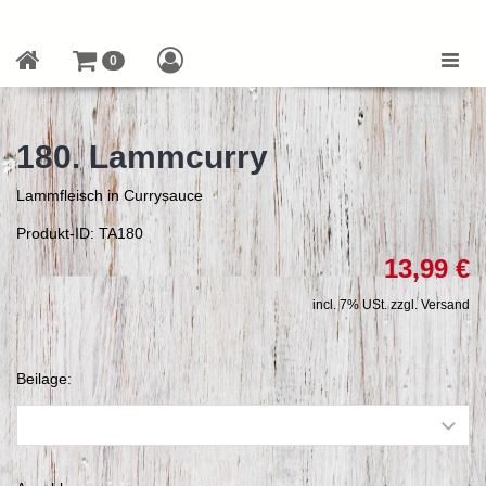
Toggle
0
naviga
180. Lammcurry
Lammfleisch in Currysauce
Produkt-ID: TA180
13,99 €
incl. 7% USt. zzgl. Versand
Beilage: