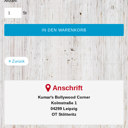
Anzahl:
St
IN DEN WARENKORB
Zurück
Anschrift
Kumar's Bollywood Corner
Kolmstraße 1
04299 Leipzig
OT Stötteritz