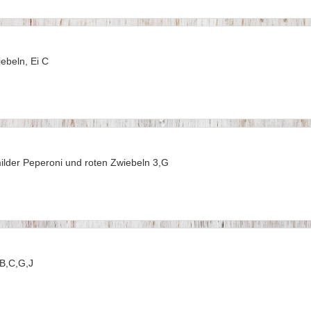
ebeln, Ei C
ilder Peperoni und roten Zwiebeln 3,G
,B,C,G,J