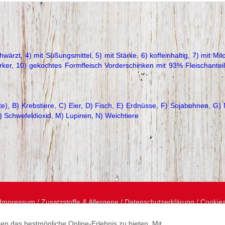
hwärzt, 4) mit Süßungsmittel, 5) mit Stärke, 6) koffeinhaltig, 7) mit Mil
rker, 10) gekochtes Formfleisch Vorderschinken mit 93% Fleischanteil
e), B) Krebstiere, C) Eier, D) Fisch, E) Erdnüsse, F) Sojabohnen, G) 
L) Schwefeldioxid, M) Lupinen, N) Weichtiere
Impressum
/
Zusatzstoffe & Allergene
/
Datenschutzerklärung
/
Cookie
n das bestmögliche Online-Erlebnis zu bieten. Mit