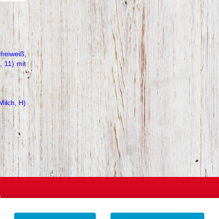
cheiweiß,
, 11) mit
Milch, H)
s