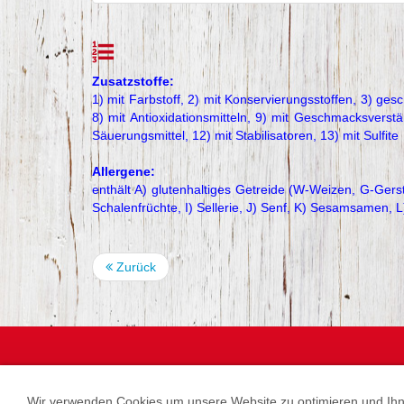
Zusatzstoffe:
1) mit Farbstoff, 2) mit Konservierungsstoffen, 3) gesc
8) mit Antioxidationsmitteln, 9) mit Geschmacksverstä
Säuerungsmittel, 12) mit Stabilisatoren, 13) mit Sulfite
Allergene:
enthält A) glutenhaltiges Getreide (W-Weizen, G-Gerst
Schalenfrüchte, I) Sellerie, J) Senf, K) Sesamsamen, 
Zurück
Wir verwenden Cookies um unsere Website zu optimieren und Ihne