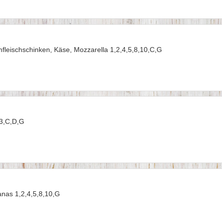
fleischschinken, Käse, Mozzarella 1,2,4,5,8,10,C,G
 3,C,D,G
anas 1,2,4,5,8,10,G