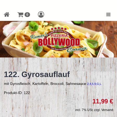
Toggle
0
naviga
122. Gyrosauflauf
mit Gyrosfleisch, Kartoffeln, Broccoli, Sahnesauce
2,4,5,9,G,L
Produkt-ID: 122
11,99 €
incl. 7% USt. zzgl. Versand