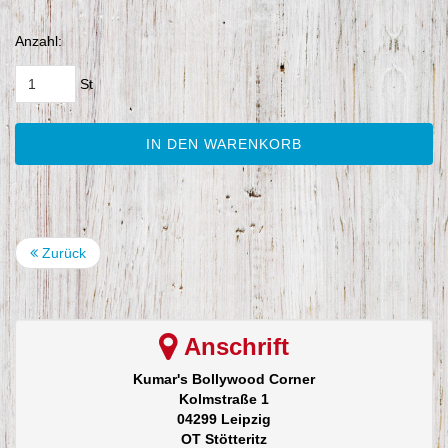
Anzahl:
St
IN DEN WARENKORB
Zurück
Anschrift
Kumar's Bollywood Corner
Kolmstraße 1
04299 Leipzig
OT Stötteritz