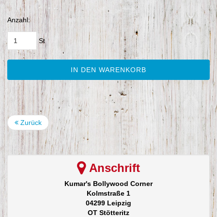
Anzahl:
St
IN DEN WARENKORB
Zurück
Anschrift
Kumar's Bollywood Corner
Kolmstraße 1
04299 Leipzig
OT Stötteritz