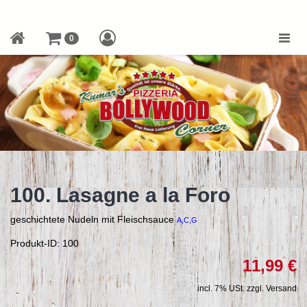
Toggle
0
naviga
100. Lasagne a la Foro
geschichtete Nudeln mit Fleischsauce
A,C,G
Produkt-ID: 100
11,99 €
incl. 7% USt. zzgl. Versand