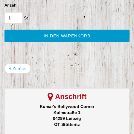
Anzahl:
St
IN DEN WARENKORB
Zurück
Anschrift
Kumar's Bollywood Corner
Kolmstraße 1
04299 Leipzig
OT Stötteritz