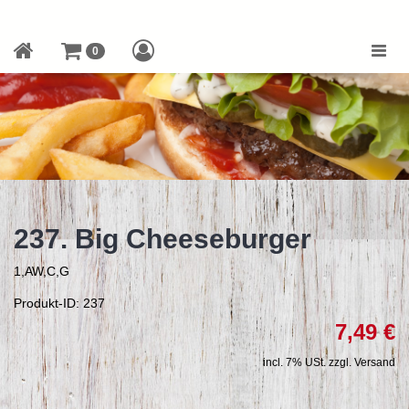
Toggle
0
naviga
237. Big Cheeseburger
1,AW,C,G
Produkt-ID: 237
7,49 €
incl. 7% USt. zzgl. Versand