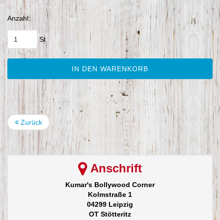
Anzahl:
St
IN DEN WARENKORB
Zurück
Anschrift
Kumar's Bollywood Corner
Kolmstraße 1
04299 Leipzig
OT Stötteritz