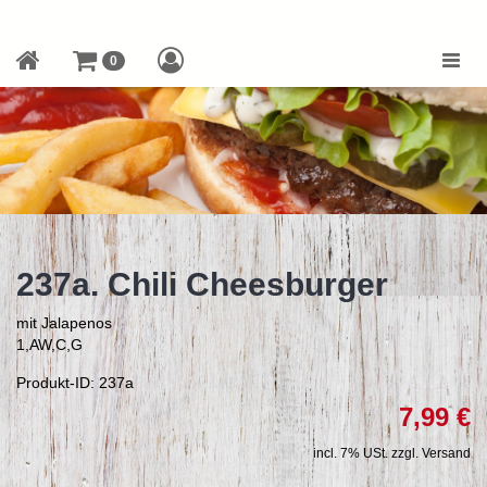
Toggle
0
naviga
237a. Chili Cheesburger
mit Jalapenos
1,AW,C,G
Produkt-ID: 237a
7,99 €
incl. 7% USt. zzgl. Versand