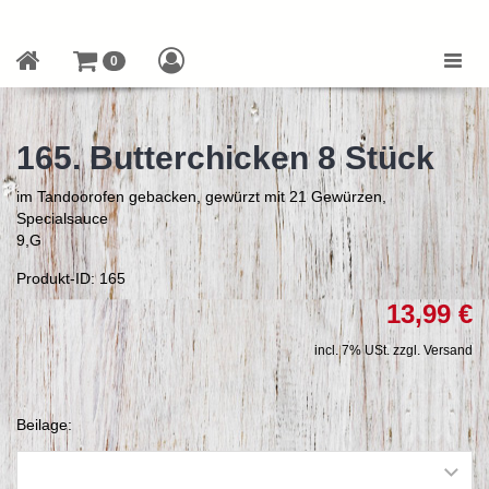
Toggle
0
naviga
165. Butterchicken 8 Stück
im Tandoorofen gebacken, gewürzt mit 21 Gewürzen,
Specialsauce
9,G
Produkt-ID: 165
13,99 €
incl. 7% USt. zzgl. Versand
Beilage: