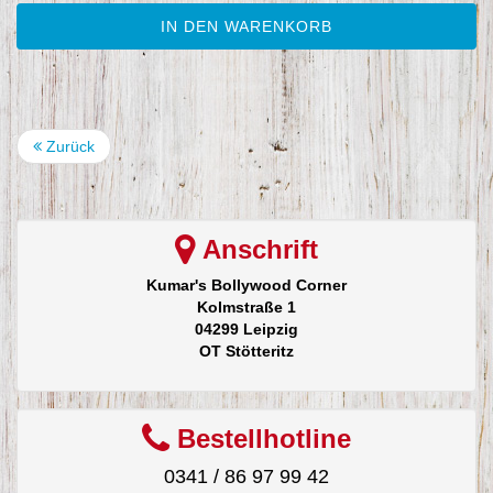
IN DEN WARENKORB
Zurück
Anschrift
Kumar's Bollywood Corner
Kolmstraße 1
04299 Leipzig
OT Stötteritz
Bestellhotline
0341 / 86 97 99 42