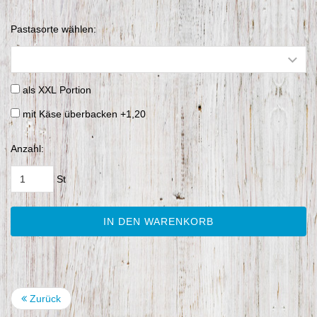
Pastasorte wählen:
als XXL Portion
mit Käse überbacken +1,20
Anzahl:
St
IN DEN WARENKORB
Zurück