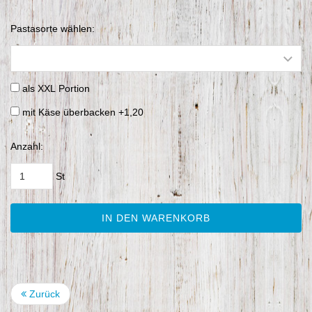
Pastasorte wählen:
als XXL Portion
mit Käse überbacken +1,20
Anzahl:
St
IN DEN WARENKORB
Zurück